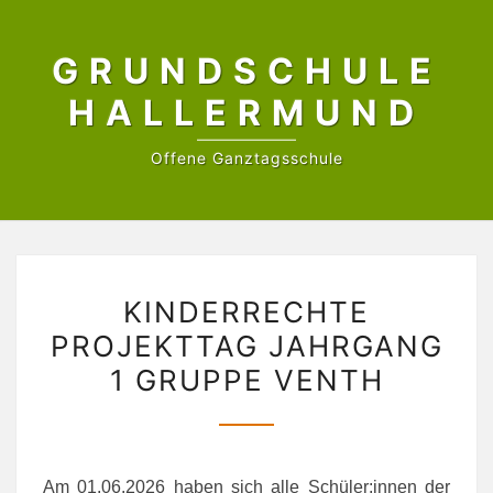
Skip
to
GRUNDSCHULE
content
HALLERMUND
Offene Ganztagsschule
KINDERRECHTE
KINDERRECHTE
PROJEKTTAG
PROJEKTTAG JAHRGANG
JAHRGANG
1 GRUPPE VENTH
1
GRUPPE
VENTH
Am 01.06.2026 haben sich alle Schüler:innen der