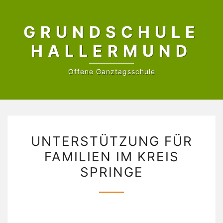
Skip
to
GRUNDSCHULE
content
HALLERMUND
Offene Ganztagsschule
UNTERSTÜTZUNG
UNTERSTÜTZUNG FÜR
FÜR
FAMILIEN IM KREIS
FAMILIEN
SPRINGE
IM
KREIS
SPRINGE