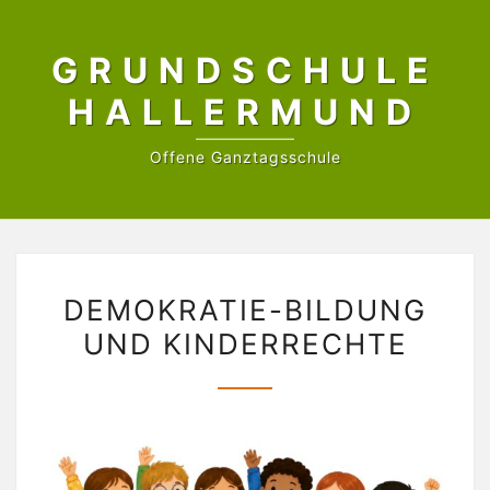
Skip
to
GRUNDSCHULE
content
HALLERMUND
Offene Ganztagsschule
DEMOKRATIE-
DEMOKRATIE-BILDUNG
BILDUNG
UND KINDERRECHTE
UND
KINDERRECHTE